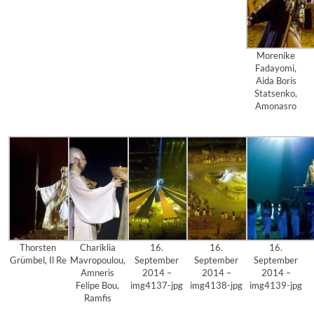
Morenike
Fadayomi,
Aida Boris
Statsenko,
Amonasro
Thorsten
Chariklia
16.
16.
16.
Grümbel, Il Re
Mavropoulou,
September
September
September
Amneris
2014 –
2014 –
2014 –
Felipe Bou,
img4137-jpg
img4138-jpg
img4139-jpg
Ramfis