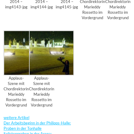
2014 –
2014 –
2014 –
Chordirektorin
Chordirektorin
img4143-jpg
img4144-jpg
img4145-jpg
Marieddy
Marieddy
Rossetto im
Rossetto im
Vordergrund
Vordergrund
Applaus-
Applaus-
Szene mit
Szene mit
Chordirektorin
Chordirektorin
Marieddy
Marieddy
Rossetto im
Rossetto im
Vordergrund
Vordergrund
weitere Artikel
Der Arbeitsbeginn in der Philipps-Halle:
Proben in der Tonhalle
Solistenproben in der Arena: