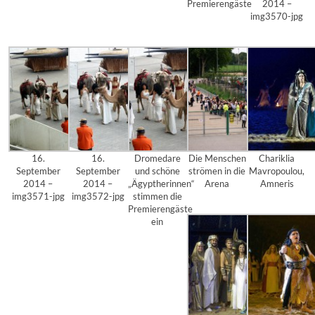
Premierengäste
2014 –
img3570-jpg
16.
16.
Dromedare
Die Menschen
Chariklia
September
September
und schöne
strömen in die
Mavropoulou,
2014 –
2014 –
„Ägyptherinnen“
Arena
Amneris
img3571-jpg
img3572-jpg
stimmen die
Premierengäste
ein