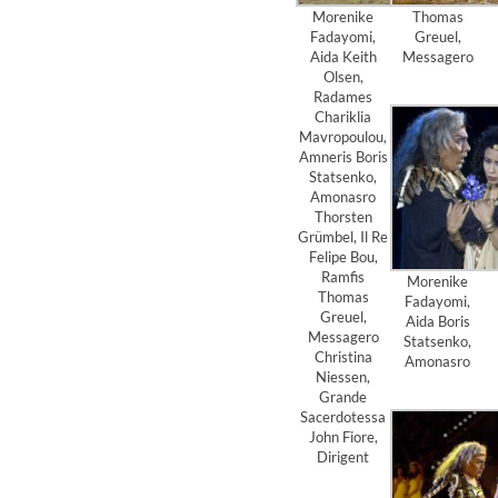
Morenike
Thomas
Fadayomi,
Greuel,
Aida Keith
Messagero
Olsen,
Radames
Chariklia
Mavropoulou,
Amneris Boris
Statsenko,
Amonasro
Thorsten
Grümbel, Il Re
Felipe Bou,
Ramfis
Morenike
Thomas
Fadayomi,
Greuel,
Aida Boris
Messagero
Statsenko,
Christina
Amonasro
Niessen,
Grande
Sacerdotessa
John Fiore,
Dirigent