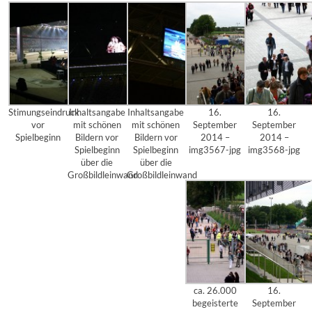
Stimungseindruck
Inhaltsangabe
Inhaltsangabe
16.
16.
vor
mit schönen
mit schönen
September
September
Spielbeginn
Bildern vor
Bildern vor
2014 –
2014 –
Spielbeginn
Spielbeginn
img3567-jpg
img3568-jpg
über die
über die
Großbildleinwand
Großbildleinwand
ca. 26.000
16.
begeisterte
September