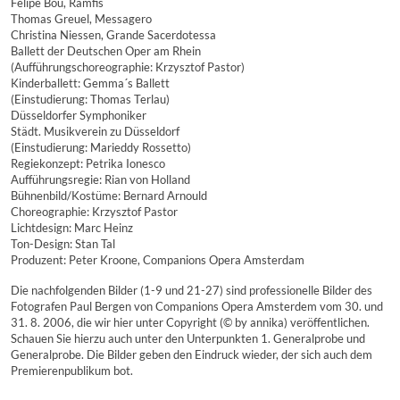
Felipe Bou, Ramfis
Thomas Greuel, Messagero
Christina Niessen, Grande Sacerdotessa
Ballett der Deutschen Oper am Rhein
(Aufführungschoreographie: Krzysztof Pastor)
Kinderballett: Gemma´s Ballett
(Einstudierung: Thomas Terlau)
Düsseldorfer Symphoniker
Städt. Musikverein zu Düsseldorf
(Einstudierung: Marieddy Rossetto)
Regiekonzept: Petrika Ionesco
Aufführungsregie: Rian von Holland
Bühnenbild/Kostüme: Bernard Arnould
Choreographie: Krzysztof Pastor
Lichtdesign: Marc Heinz
Ton-Design: Stan Tal
Produzent: Peter Kroone, Companions Opera Amsterdam
Die nachfolgenden Bilder (1-9 und 21-27) sind professionelle Bilder des
Fotografen Paul Bergen von Companions Opera Amsterdem vom 30. und
31. 8. 2006, die wir hier unter Copyright (© by annika) veröffentlichen.
Schauen Sie hierzu auch unter den Unterpunkten 1. Generalprobe und
Generalprobe. Die Bilder geben den Eindruck wieder, der sich auch dem
Premierenpublikum bot.