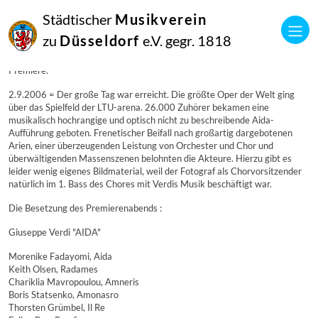
02
Städtischer
Musikverein
September
2006
zu
Düsseldorf
e.V. gegr. 1818
Manfred Hill
Premiere:
Premiere:
2.9.2006 = Der große Tag war erreicht. Die größte Oper der Welt ging
über das Spielfeld der LTU-arena. 26.000 Zuhörer bekamen eine
musikalisch hochrangige und optisch nicht zu beschreibende Aida-
Aufführung geboten. Frenetischer Beifall nach großartig dargebotenen
Arien, einer überzeugenden Leistung von Orchester und Chor und
überwältigenden Massenszenen belohnten die Akteure. Hierzu gibt es
leider wenig eigenes Bildmaterial, weil der Fotograf als Chorvorsitzender
natürlich im 1. Bass des Chores mit Verdis Musik beschäftigt war.
Die Besetzung des Premierenabends :
Giuseppe Verdi "AIDA"
Morenike Fadayomi, Aida
Keith Olsen, Radames
Chariklia Mavropoulou, Amneris
Boris Statsenko, Amonasro
Thorsten Grümbel, Il Re