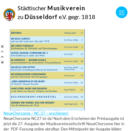
Juli
Städtischer
Musikverein
Juni
2017
April
21
zu
Düsseldorf
e.V. gegr. 1818
September
NeueChorszene – NC 27 – erschienen!
NeueChorszene NC27 ist da! Nach dem Erscheinen der Printausgabe ist
jetzt die 27. Ausgabe der Musikvereinszeitschrift NeueChorszene hier in
der PDF-Fassung online abrufbar. Den Mittelpunkt der Ausgabe bilden