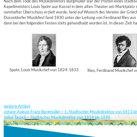
Nach dem Tode des Musikdirektors Burgmüller war der Posten eines städtisc
Kapellmeisters Louis Spohr aus Kassel in dem alten Theater am Marktplatz s
namhafter Überschuss erzielt wurde, fand auf Wunsch des Vereins der Griec
Düsseldorfer Musikfest fand 1830 unter der Leitung von Ferdinand Ries aus
dann bei den folgenden Festen stets gehandhabt worden ist. In dieser Zeit 
Spohr, Louis Musikchef von 1824-1833
Ries, Ferdinand Musikchef
weitere Artikel
Johann August Franz Burgmüller – 1. Städtischer Musikdirektor von 1811 b
Julius Tausch – Städtischer Musikdirektor von 1854 bis 1890
Felix Mendelssohn Bartholdy – Städtischer Musikdirektor von 1833 bis 183