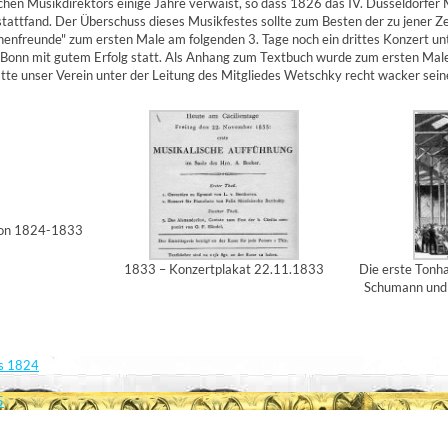
hen Musikdirektors einige Jahre verwaist, so dass 1826 das IV. Düsseldorfer 
tattfand. Der Überschuss dieses Musikfestes sollte zum Besten der zu jener Z
henfreunde" zum ersten Male am folgenden 3. Tage noch ein drittes Konzert unt
 Bonn mit gutem Erfolg statt. Als Anhang zum Textbuch wurde zum ersten Male 
hatte unser Verein unter der Leitung des Mitgliedes Wetschky recht wacker sei
 von 1824-1833
1833 – Konzertplakat 22.11.1833
Die erste Tonha
Schumann und 
is 1824
5