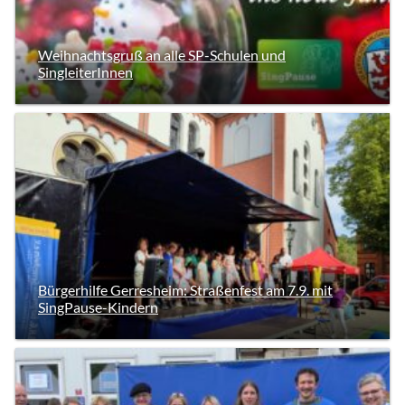
Weihnachtsgruß an alle SP-Schulen und
SingleiterInnen
Bürgerhilfe Gerresheim: Straßenfest am 7.9. mit
SingPause-Kindern