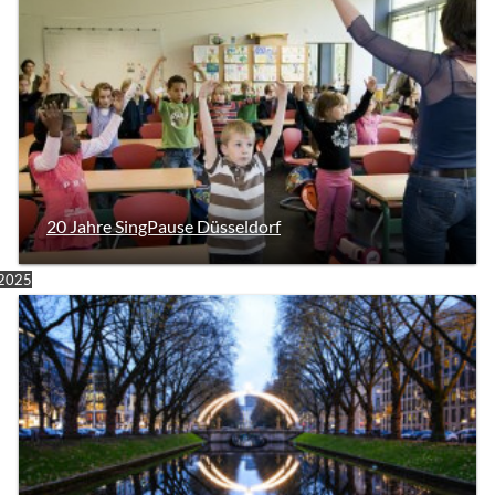
20 Jahre SingPause Düsseldorf
2025