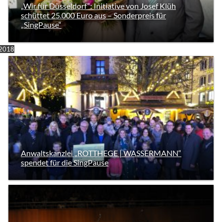
„Wir für Düsseldorf“: Initiative von Josef Klüh
schüttet 25.000 Euro aus – Sonderpreis für
„SingPause“
2018
Anwaltskanzlei „ROTTHEGE | WASSERMANN“
spendet für die SingPause