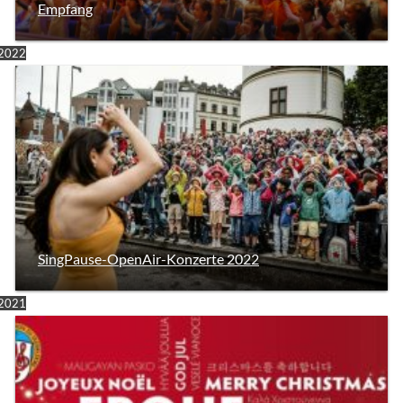
Empfang
2022
SingPause-OpenAir-Konzerte 2022
2021