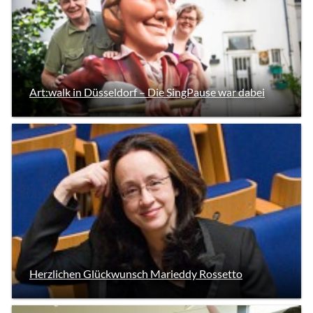
Art:walk in Düsseldorf – Die SingPause war dabei
Herzlichen Glückwunsch Marieddy Rossetto