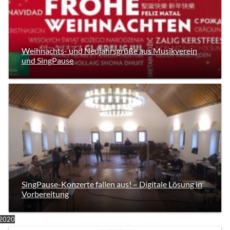
Weihnachts- und Neujahrsgrüße aus Musikverein
und SingPause
SingPause-Konzerte fallen aus! – Digitale Lösung in
Vorbereitung
2020