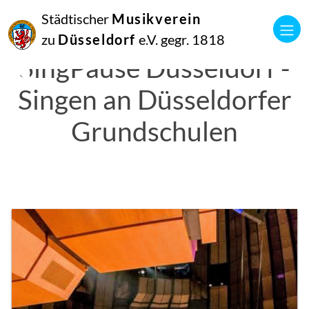
Städtischer
Musikverein
zu
Düsseldorf
e.V. gegr. 1818
SingPause Düsseldorf -
Singen an Düsseldorfer
Grundschulen
Weitere Informationen